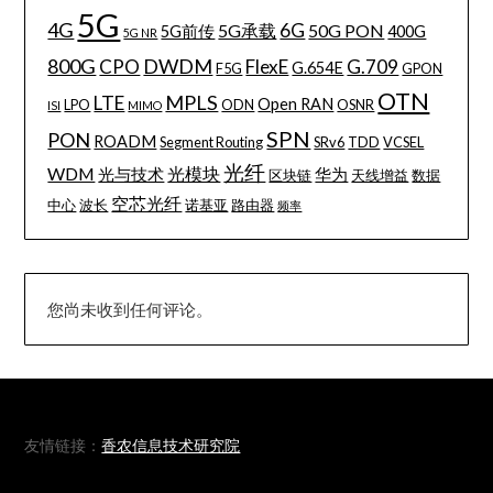
5G
4G
6G
5G承载
50G PON
5G前传
400G
5G NR
800G
DWDM
CPO
FlexE
G.709
G.654E
F5G
GPON
OTN
MPLS
LTE
Open RAN
LPO
ODN
OSNR
ISI
MIMO
SPN
PON
ROADM
Segment Routing
SRv6
TDD
VCSEL
光纤
WDM
光模块
光与技术
华为
区块链
天线增益
数据
空芯光纤
中心
波长
诺基亚
路由器
频率
您尚未收到任何评论。
友情链接：
香农信息技术研究院