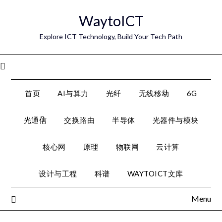
Skip
WaytoICT
to
content
Explore ICT Technology, Build Your Tech Path
Menu
首页
AI与算力
光纤
无线移动
6G
光通信
交换路由
半导体
光器件与模块
核心网
原理
物联网
云计算
设计与工程
科谱
WAYTOICT文库
Menu