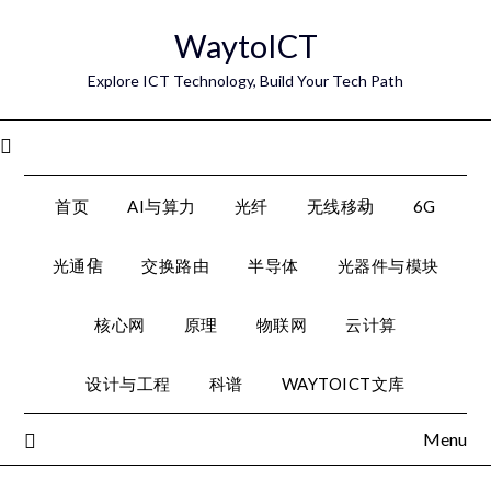
Skip
WaytoICT
to
content
Explore ICT Technology, Build Your Tech Path
Menu
首页
AI与算力
光纤
无线移动
6G
光通信
交换路由
半导体
光器件与模块
核心网
原理
物联网
云计算
设计与工程
科谱
WAYTOICT文库
Menu