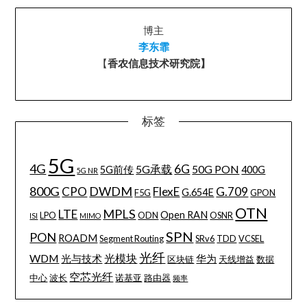
博主
李东霏
【
香农信息技术研究院】
标签
5G
4G
6G
5G承载
50G PON
5G前传
400G
5G NR
800G
DWDM
CPO
FlexE
G.709
G.654E
F5G
GPON
OTN
MPLS
LTE
Open RAN
LPO
ODN
OSNR
ISI
MIMO
SPN
PON
ROADM
Segment Routing
SRv6
TDD
VCSEL
光纤
WDM
光模块
光与技术
华为
区块链
天线增益
数据
空芯光纤
中心
波长
诺基亚
路由器
频率