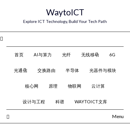
Skip
WaytoICT
to
content
Explore ICT Technology, Build Your Tech Path
Menu
首页
AI与算力
光纤
无线移动
6G
光通信
交换路由
半导体
光器件与模块
核心网
原理
物联网
云计算
设计与工程
科谱
WAYTOICT文库
Menu