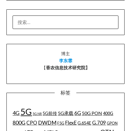
搜
索：
博主
李东霏
【
香农信息技术研究院】
标签
5G
4G
6G
5G承载
50G PON
5G前传
400G
5G NR
800G
DWDM
CPO
FlexE
G.709
G.654E
F5G
GPON