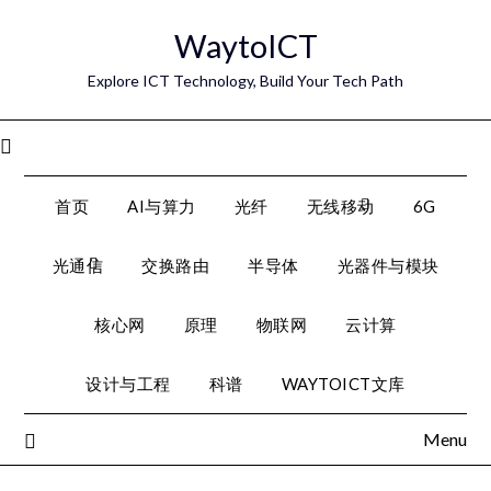
Skip
WaytoICT
to
content
Explore ICT Technology, Build Your Tech Path
Menu
首页
AI与算力
光纤
无线移动
6G
光通信
交换路由
半导体
光器件与模块
核心网
原理
物联网
云计算
设计与工程
科谱
WAYTOICT文库
Menu