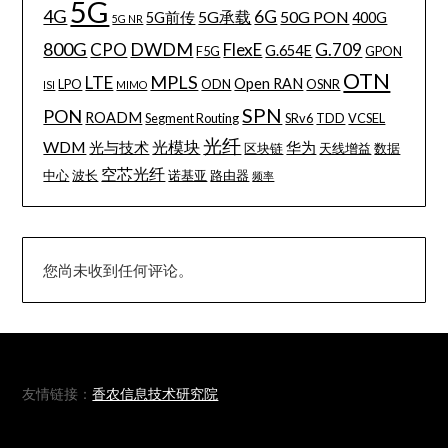
5G
4G
6G
5G承载
50G PON
5G前传
400G
5G NR
800G
DWDM
CPO
FlexE
G.709
G.654E
F5G
GPON
OTN
MPLS
LTE
Open RAN
LPO
ODN
OSNR
ISI
MIMO
SPN
PON
ROADM
Segment Routing
SRv6
TDD
VCSEL
光纤
WDM
光模块
光与技术
华为
区块链
天线增益
数据
空芯光纤
中心
波长
诺基亚
路由器
频率
您尚未收到任何评论。
友情链接：
香农信息技术研究院