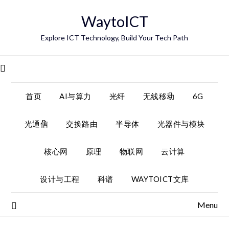
Skip
WaytoICT
to
content
Explore ICT Technology, Build Your Tech Path
Menu
首页
AI与算力
光纤
无线移动
6G
光通信
交换路由
半导体
光器件与模块
核心网
原理
物联网
云计算
设计与工程
科谱
WAYTOICT文库
Menu