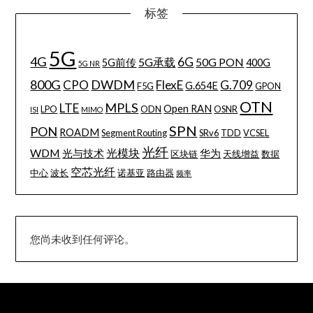
标签
5G
4G
6G
5G承载
50G PON
5G前传
400G
5G NR
800G
DWDM
CPO
FlexE
G.709
G.654E
F5G
GPON
OTN
MPLS
LTE
Open RAN
LPO
ODN
OSNR
ISI
MIMO
SPN
PON
ROADM
Segment Routing
SRv6
TDD
VCSEL
光纤
WDM
光模块
光与技术
华为
区块链
天线增益
数据
空芯光纤
中心
波长
诺基亚
路由器
频率
您尚未收到任何评论。