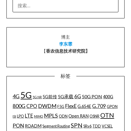
搜
索：
博主
李东霏
【
香农信息技术研究院】
标签
5G
4G
6G
5G承载
50G PON
5G前传
400G
5G NR
800G
DWDM
CPO
FlexE
G.709
G.654E
F5G
GPON
OTN
MPLS
LTE
Open RAN
LPO
ODN
OSNR
ISI
MIMO
SPN
PON
ROADM
Segment Routing
SRv6
TDD
VCSEL