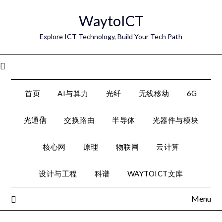
Skip
WaytoICT
to
content
Explore ICT Technology, Build Your Tech Path
Menu
首页
AI与算力
光纤
无线移动
6G
光通信
交换路由
半导体
光器件与模块
核心网
原理
物联网
云计算
设计与工程
科谱
WAYTOICT文库
Menu