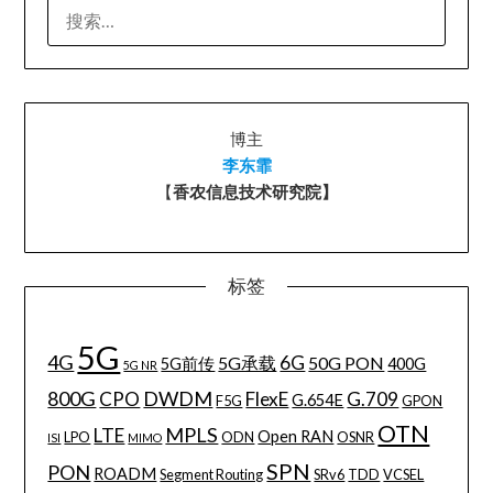
搜
索：
博主
李东霏
【
香农信息技术研究院】
标签
5G
4G
6G
5G承载
50G PON
5G前传
400G
5G NR
800G
DWDM
CPO
FlexE
G.709
G.654E
F5G
GPON
OTN
MPLS
LTE
Open RAN
LPO
ODN
OSNR
ISI
MIMO
SPN
PON
ROADM
Segment Routing
SRv6
TDD
VCSEL