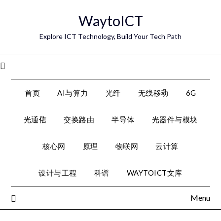
Skip
WaytoICT
to
content
Explore ICT Technology, Build Your Tech Path
Menu
首页
AI与算力
光纤
无线移动
6G
光通信
交换路由
半导体
光器件与模块
核心网
原理
物联网
云计算
设计与工程
科谱
WAYTOICT文库
Menu