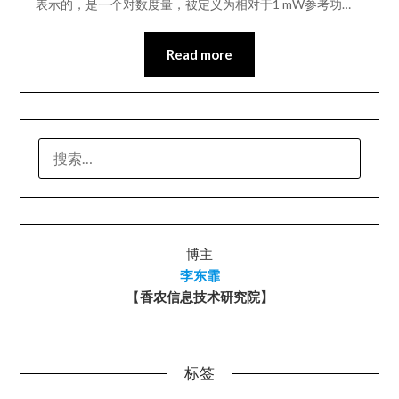
表示的，是一个对数度量，被定义为相对于1 mW参考功…
Read more
搜
索：
博主
李东霏
【
香农信息技术研究院】
标签