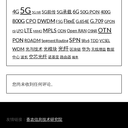
5G
4G
6G
5G承载
50G PON
5G前传
400G
5G NR
800G
DWDM
CPO
FlexE
G.709
G.654E
F5G
GPON
OTN
MPLS
LTE
Open RAN
LPO
ODN
OSNR
ISI
MIMO
SPN
PON
ROADM
Segment Routing
SRv6
TDD
VCSEL
光纤
WDM
光模块
光与技术
华为
区块链
天线增益
数据
空芯光纤
中心
波长
诺基亚
路由器
频率
您尚未收到任何评论。
友情链接：
香农信息技术研究院