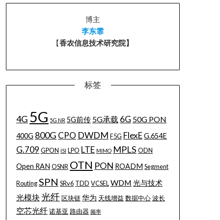
博主
李东霏
【
香农信息技术研究院】
标签
5G
4G
6G
5G承载
50G PON
5G前传
5G NR
800G
DWDM
CPO
FlexE
400G
G.654E
F5G
MPLS
G.709
LTE
GPON
LPO
ODN
ISI
MIMO
OTN
PON
Open RAN
ROADM
OSNR
Segment
SPN
WDM
光与技术
Routing
SRv6
TDD
VCSEL
光纤
光模块
华为
区块链
天线增益
数据中心
波长
空芯光纤
诺基亚
路由器
频率