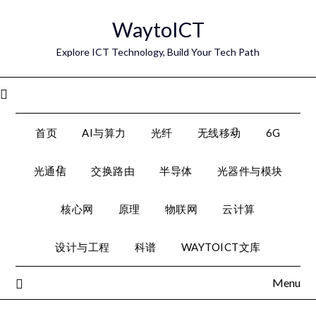
Skip
WaytoICT
to
content
Explore ICT Technology, Build Your Tech Path
Menu
首页
AI与算力
光纤
无线移动
6G
光通信
交换路由
半导体
光器件与模块
核心网
原理
物联网
云计算
设计与工程
科谱
WAYTOICT文库
Menu