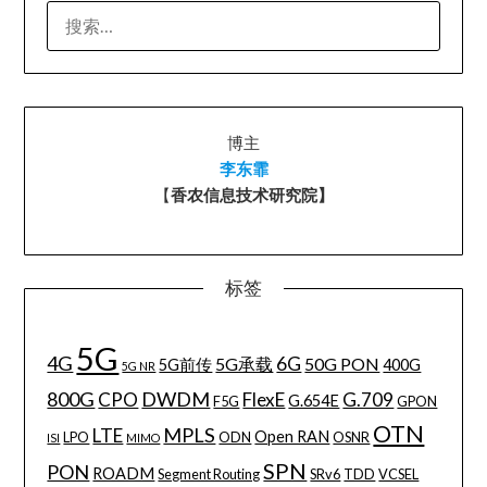
搜
索：
博主
李东霏
【
香农信息技术研究院】
标签
5G
4G
6G
5G承载
50G PON
5G前传
400G
5G NR
800G
DWDM
CPO
FlexE
G.709
G.654E
F5G
GPON
OTN
MPLS
LTE
Open RAN
LPO
ODN
OSNR
ISI
MIMO
SPN
PON
ROADM
Segment Routing
SRv6
TDD
VCSEL