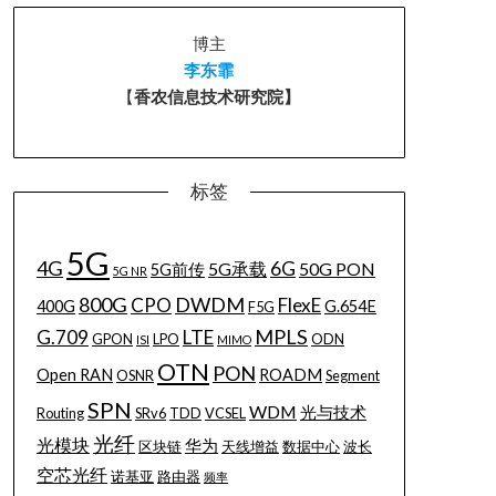
博主
李东霏
【
香农信息技术研究院】
标签
5G
4G
6G
5G承载
50G PON
5G前传
5G NR
800G
DWDM
CPO
FlexE
400G
G.654E
F5G
MPLS
G.709
LTE
GPON
LPO
ODN
ISI
MIMO
OTN
PON
Open RAN
ROADM
OSNR
Segment
SPN
WDM
光与技术
Routing
SRv6
TDD
VCSEL
光纤
光模块
华为
区块链
天线增益
数据中心
波长
空芯光纤
诺基亚
路由器
频率