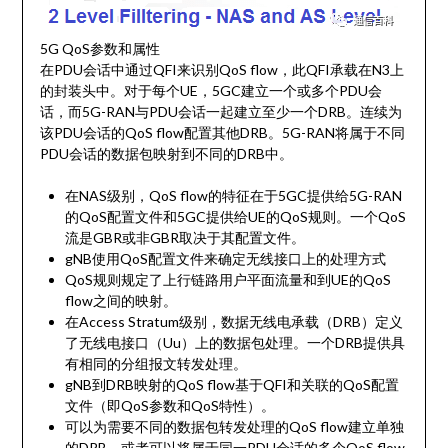
5G QoS参数和属性
在PDU会话中通过QFI来识别QoS flow，此QFI承载在N3上
的封装头中。对于每个UE，5GC建立一个或多个PDU会
话，而5G-RAN与PDU会话一起建立至少一个DRB。连续为
该PDU会话的QoS flow配置其他DRB。5G-RAN将属于不同
PDU会话的数据包映射到不同的DRB中。
在NAS级别，QoS flow的特征在于5GC提供给5G-RAN
的QoS配置文件和5GC提供给UE的QoS规则。一个QoS
流是GBR或非GBR取决于其配置文件。
gNB使用QoS配置文件来确定无线接口上的处理方式
QoS规则规定了上行链路用户平面流量和到UE的QoS
flow之间的映射。
在Access Stratum级别，数据无线电承载（DRB）定义
了无线电接口（Uu）上的数据包处理。一个DRB提供具
有相同的分组报文转发处理。
gNB到DRB映射的QoS flow基于QFI和关联的QoS配置
文件（即QoS参数和QoS特性）。
可以为需要不同的数据包转发处理的QoS flow建立单独
的DRB，或者可以将属于同一PDU会话的多个QoS flow