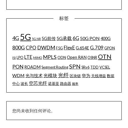
标签
5G
4G
6G
5G承载
50G PON
5G前传
400G
5G NR
800G
DWDM
CPO
FlexE
G.709
G.654E
F5G
GPON
OTN
MPLS
LTE
Open RAN
LPO
ODN
OSNR
ISI
MIMO
SPN
PON
ROADM
Segment Routing
SRv6
TDD
VCSEL
光纤
WDM
光模块
光与技术
华为
区块链
天线增益
数据
空芯光纤
中心
波长
诺基亚
路由器
频率
您尚未收到任何评论。