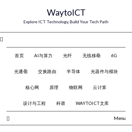
Skip
WaytoICT
to
content
Explore ICT Technology, Build Your Tech Path
Menu
首页
AI与算力
光纤
无线移动
6G
光通信
交换路由
半导体
光器件与模块
核心网
原理
物联网
云计算
设计与工程
科谱
WAYTOICT文库
Menu