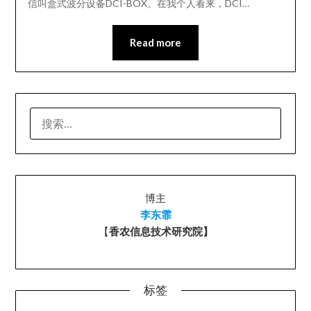
信叫盒式波分设备DCI-BOX。在我个人看来，DCI…
Read more
搜
索：
博主
李东霏
【
香农信息技术研究院】
标签