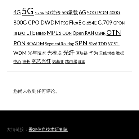
5G
4G
6G
5G承载
50G PON
5G前传
400G
5G NR
800G
DWDM
CPO
FlexE
G.709
G.654E
F5G
GPON
OTN
MPLS
LTE
Open RAN
LPO
ODN
OSNR
ISI
MIMO
SPN
PON
ROADM
Segment Routing
SRv6
TDD
VCSEL
光纤
WDM
光模块
光与技术
华为
区块链
天线增益
数据
空芯光纤
中心
波长
诺基亚
路由器
频率
您尚未收到任何评论。
友情链接：
香农信息技术研究院