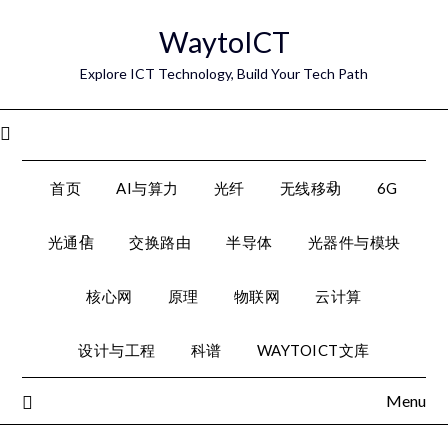
Skip
WaytoICT
to
content
Explore ICT Technology, Build Your Tech Path
Menu
首页
AI与算力
光纤
无线移动
6G
光通信
交换路由
半导体
光器件与模块
核心网
原理
物联网
云计算
设计与工程
科谱
WAYTOICT文库
Menu